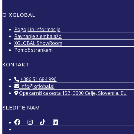
O XGLOBAL
Pogoji in informacije
Ravnanje z embalažo
XGLOBAL ShowRoom
Pomoč strankam
KONTAKT
+386 51 684 996
info@xglobal.si
Opekarniška cesta 15B, 3000 Celje, Slovenija, EU
SLEDITE NAM