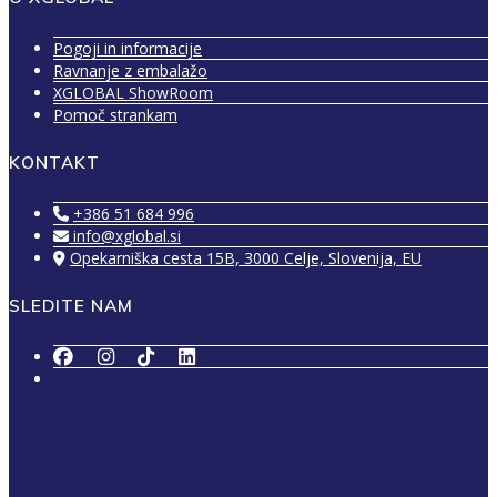
Pogoji in informacije
Ravnanje z embalažo
XGLOBAL ShowRoom
Pomoč strankam
KONTAKT
+386 51 684 996
info@xglobal.si
Opekarniška cesta 15B, 3000 Celje, Slovenija, EU
SLEDITE NAM