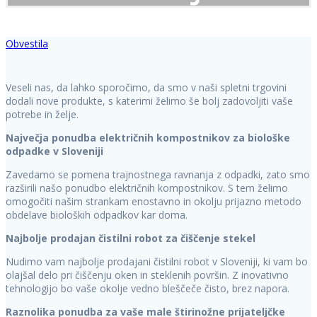
Obvestila
Veseli nas, da lahko sporočimo, da smo v naši spletni trgovini
dodali nove produkte, s katerimi želimo še bolj zadovoljiti vaše
potrebe in želje.
Največja ponudba električnih kompostnikov za biološke
odpadke v Sloveniji
Zavedamo se pomena trajnostnega ravnanja z odpadki, zato smo
razširili našo ponudbo električnih kompostnikov. S tem želimo
omogočiti našim strankam enostavno in okolju prijazno metodo
obdelave bioloških odpadkov kar doma.
Najbolje prodajan čistilni robot za čiščenje stekel
Nudimo vam najbolje prodajani čistilni robot v Sloveniji, ki vam bo
olajšal delo pri čiščenju oken in steklenih površin. Z inovativno
tehnologijo bo vaše okolje vedno bleščeče čisto, brez napora.
Raznolika ponudba za vaše male štirinožne prijateljčke