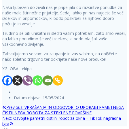
Naša ljubezen do živali nas je pripeljala do razširitve ponudbe za
naše male štirinožne prijatelje. Sedaj lahko pri nas najdete še več
izdelkov in pripomočkov, ki bodo poskrbeli za njihovo dobro
počutje in veselje.
Trudimo se biti unikatni in slediti vašim potrebam, zato smo veseli,
da lahko ponudimo še več izdelkov, ki bodo olajšali vaše
vsakodnevno življenje.
Zahvaljujemo se vam za zaupanje in vas vabimo, da obiščete
našo spletno trgovino ter odkrijete naše nove produkte!
XGLOBAL ekipa
Datum objave: 15/05/2024
Previous
Previous:
VPRAŠANJA IN ODGOVORI O UPORABI PAMETNEGA
Navigacija
post:
ČISTILNEGA ROBOTA ZA STEKLENE POVRŠINE
Next
Next:
Osvojite pametni čistilni robot za okna – TikTok nagradna
prispevka
post:
igra