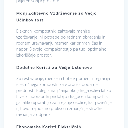
prijeten vonj v prostore.
Manj Zahtevno Vzdrževanje za Večjo
Učinkovitost
Električni kompostniki zahtevajo manjše
vzdrževanje. Ni potrebe po rednem obračanju in
ročnem uravnavanju razmer, kar prihrani čas in
napor. S svojo kompaktnostjo pa tudi optimalno
izkoriščajo prostor.
Dodatne Koristi za Večje Ustanove
Za restavracije, menze in hotele pomeni integracija
električnega kompostnika v proces dodatne
prednosti. Poleg zmanjšanja okoljskega vpliva lahko
ti veliki uporabniki pridobijo dragocen kompost, ki
ga lahko uporabijo za urejanje okolice, kar povečuje
njihovo trajnostno prakso in zmanjšuje stroške
ravnanja z odpadki.
Ekonomske Koristi Električnih