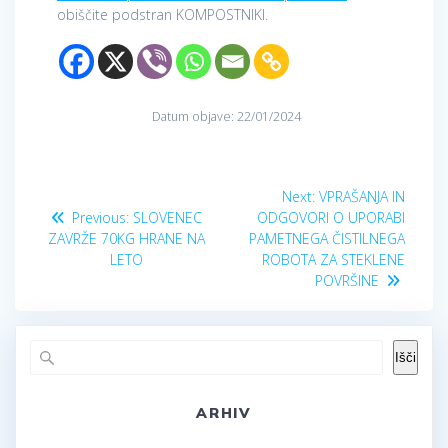
obiščite podstran KOMPOSTNIKI.
Datum objave: 22/01/2024
Navigacija
Next
Next:
VPRAŠANJA IN
Previous
post:
prispevka
Previous:
SLOVENEC
ODGOVORI O UPORABI
post:
ZAVRŽE 70KG HRANE NA
PAMETNEGA ČISTILNEGA
LETO
ROBOTA ZA STEKLENE
POVRŠINE
Išči
ARHIV