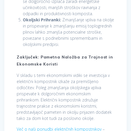
se dolgoročno izplača zaradi energetske
učinkovitosti, manjših stroškov ravnanja z
odpadki in produktivnosti komposta.
Okoljski Prihranki:
Zmanjšanje vpliva na okolje
in prispevanje k zmanjšanju emisij toplogrednih
plinov lahko zmanjša potencialne stroške,
povezane s podnebnimi spremembami in
okoljskimi predpisi.
Zaključek: Pametna Naložba za Trajnost in
Ekonomske Koristi
V skladu s temi ekonomskimi vidiki se investicija v
električni kompostnik izkaže za premišljeno
odločitev. Poleg zmanjšanja okoljskega vpliva
prispevate k dolgoročnim ekonomskim
prihrankom. Električni kompostnik združuje
trajnostne prakse z ekonomskimi koristmi,
predstavljajoč pameten in okolju prijazen dodatek
tako za dom kot tudi za poslovno okolje.
Več o naši ponudbi električnih kompostnikov
–