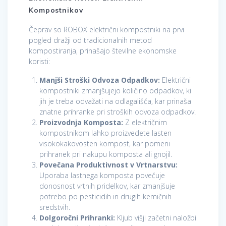
Kompostnikov
Čeprav so ROBOX električni kompostniki na prvi
pogled dražji od tradicionalnih metod
kompostiranja, prinašajo številne ekonomske
koristi:
Manjši Stroški Odvoza Odpadkov:
Električni
kompostniki zmanjšujejo količino odpadkov, ki
jih je treba odvažati na odlagališča, kar prinaša
znatne prihranke pri stroških odvoza odpadkov.
Proizvodnja Komposta:
Z električnim
kompostnikom lahko proizvedete lasten
visokokakovosten kompost, kar pomeni
prihranek pri nakupu komposta ali gnojil.
Povečana Produktivnost v Vrtnarstvu:
Uporaba lastnega komposta povečuje
donosnost vrtnih pridelkov, kar zmanjšuje
potrebo po pesticidih in drugih kemičnih
sredstvih.
Dolgoročni Prihranki:
Kljub višji začetni naložbi