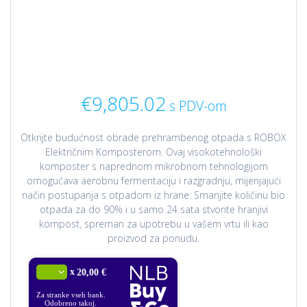
€
9,805.02
s PDV-om
Otkrijte budućnost obrade prehrambenog otpada s ROBOX
Električnim Komposterom. Ovaj visokotehnološki
komposter s naprednom mikrobnom tehnologijom
omogućava aerobnu fermentaciju i razgradnju, mijenjajući
način postupanja s otpadom iz hrane. Smanjite količinu bio
otpada za do 90% i u samo 24 sata stvorite hranjivi
kompost, spreman za upotrebu u vašem vrtu ili kao
proizvod za ponudu.
x
20,00 €
Za stranke vseh bank.
Odobreno takoj.