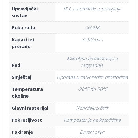
Upravljački
PLC automatsko upravljanje
sustav
Buka rada
≤60DB
Kapacitet
30KG/dan
prerade
Mikrobna fermentacijska
Rad
razgradnja
Smještaj
Uporaba u zatvorenim prostorima
Temperatura
-20°C do 50°C
okoline
Glavni materijal
Nehrđajući čelik
Pokretljivost
Komposter je na kotačićima
Pakiranje
Drveni okvir