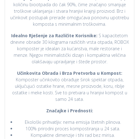
količinu biootpada do čak 90%, čime značajno smanjuje
troškove uklanjanja i stvara hranjivi krajnji proizvod. Brz i
učinkovit postupak prerade omogućava ponovnu upotrebu
komposta s minimalnim troškovima.
Idealno Rješenje za Različite Korisnike:
S kapacitetom
dnevne obrade 30 kilograma različitih vrsta otpada, ROBOX
komposter je idealan za kućanstva, male restorane i
menze. Njegov minimalistički dizajn i kompaktna veličina
olakšavaju upravljanje i štede prostor.
Učinkovita Obrada i Brza Pretvorba u Kompost:
Komposter učinkovito obrađuje širok spektar otpada,
uključujući ostatke hrane, mesne proizvode, koru, riblje
ostatke i meke kosti. Sve to pretvara u hranjivi kompost u
samo 24 sata.
Značajke i Prednosti:
Ekološki prihvatljiv: nema emisija štetnih plinova.
100% prirodni proces kompostiranja u 24 sata.
Kompaktne dimenzije i tihi rad bez mirisa.