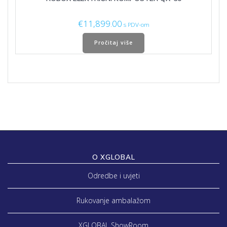
€
11,899.00
s PDV-om
Pročitaj više
O XGLOBAL
Odredbe i uvjeti
Rukovanje ambalažom
XGLOBAL ShowRoom