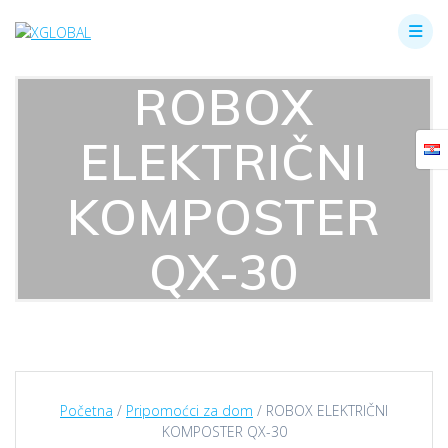
Skip
to
content
ROBOX
ELEKTRIČNI
KOMPOSTER
QX-30
Početna
/
Pripomoćci za dom
/ ROBOX ELEKTRIČNI
KOMPOSTER QX-30