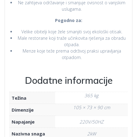
Ne zahtijeva održavanje i smanjuje ovisnost o vanjskim
uslugama.
Pogodno za:
Velike obitelji koje žele smanjiti svoj ekološki otisak.
Male restorane koji traže učinkovita rješenja za obradu
otpada.
Menze koje teže prema održivoj praksi upravljanja
otpadom.
Dodatne informacije
365 kg
Težina
105 × 73 × 90 cm
Dimenzije
Napajanje
220V/50HZ
Nazivna snaga
2kW