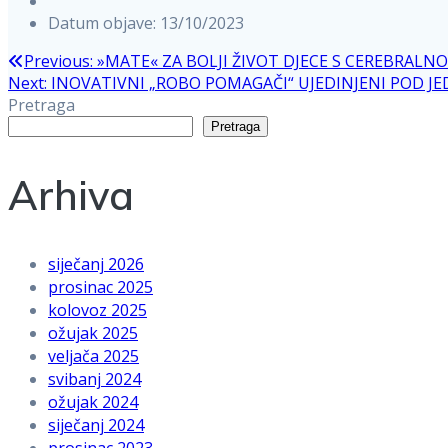
Datum objave: 13/10/2023
Navigacija
Previous
Previous:
»MATE« ZA BOLJI ŽIVOT DJECE S CEREBRAL
Next
post:
Next:
INOVATIVNI „ROBO POMAGAČI“ UJEDINJENI POD 
post:
Pretraga
objava
Pretraga
Arhiva
siječanj 2026
prosinac 2025
kolovoz 2025
ožujak 2025
veljača 2025
svibanj 2024
ožujak 2024
siječanj 2024
prosinac 2023