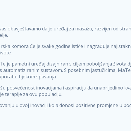
s obavještavamo da je uređaj za masažu, razvijen od stran
lje.
ka komora Celje svake godine ističe i nagrađuje najistaknut
ivote.
e je pametni uređaj dizajniran s ciljem poboljšanja života d
s automatiziranim sustavom. S posebnim jastučićima, MaTe
za uporabu tijekom spavanja.
u posvećenost inovacijama i aspiraciju da unaprijedimo kva
e terapije za ovu populaciju.
ovanju u ovoj inovaciji koja donosi pozitivne promjene u po