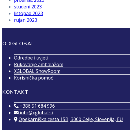
studeni 2023
listopad 2023
rujan 2023
O XGLOBAL
Odredbe i uvjeti
Rukovanje ambalažom
XGLOBAL ShowRoom
Korisnička pomoć
KONTAKT
+386 51 684 996
info@xglobal.si
Opekarniška cesta 15B, 3000 Celje, Slovenija, EU