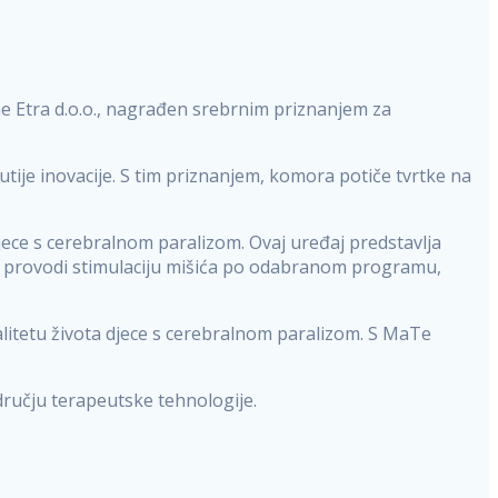
e Etra d.o.o., nagrađen srebrnim priznanjem za
ije inovacije. S tim priznanjem, komora potiče tvrtke na
jece s cerebralnom paralizom. Ovaj uređaj predstavlja
 provodi stimulaciju mišića po odabranom programu,
litetu života djece s cerebralnom paralizom. S MaTe
dručju terapeutske tehnologije.