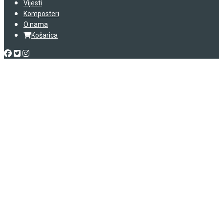
Vijesti
Komposteri
O nama
Košarica